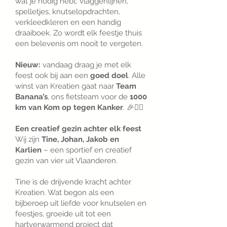
wat je nodig hebt: vlaggenlijnen,
spelletjes, knutselopdrachten,
verkleedkleren en een handig
draaiboek. Zo wordt elk feestje thuis
een belevenis om nooit te vergeten.
Nieuw:
vandaag draag je met elk
feest ook bij aan een
goed doel
. Alle
winst van Kreatien gaat naar
Team
Banana’s
, ons fietsteam voor de
1000
km van Kom op tegen Kanker
. 🎉🚴‍♂️
Een creatief gezin achter elk feest
Wij zijn
Tine, Johan, Jakob en
Karlien
– een sportief en creatief
gezin van vier uit Vlaanderen.
Tine is de drijvende kracht achter
Kreatien. Wat begon als een
bijberoep uit liefde voor knutselen en
feestjes, groeide uit tot een
hartverwarmend project dat