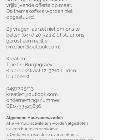
vrijblijvende offerte op maat.
De themakoffers worden niet
opgestuurd.
Bij vragen, aarzel niet om ons te
bellen
(0497 20 52 13)
of stuur ons
gerust een mailtje
(
kreatien@outlook.com
).
Kreatien:
Tine De Burghgraeve
Klaproosstraat 12, 3210 Linden
(Lubbeek)
0497205213
kreatien@outlook.com
ondernemingsnummer:
BE0733529836
Algemene Huurvoorwaarden
Alle verhuuractiviteiten worden afgesloten
via een huurovereenkomst.
1. Onderwerp van deze overeenkomst.