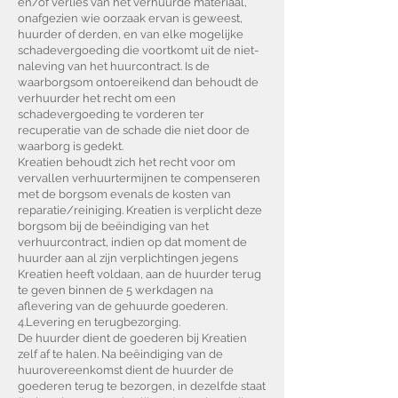
en/of verlies van het verhuurde materiaal,
onafgezien wie oorzaak ervan is geweest,
huurder of derden, en van elke mogelijke
schadevergoeding die voortkomt uit de niet-
naleving van het huurcontract. Is de
waarborgsom ontoereikend dan behoudt de
verhuurder het recht om een
schadevergoeding te vorderen ter
recuperatie van de schade die niet door de
waarborg is gedekt.
Kreatien behoudt zich het recht voor om
vervallen verhuurtermijnen te compenseren
met de borgsom evenals de kosten van
reparatie/reiniging. Kreatien is verplicht deze
borgsom bij de beëindiging van het
verhuurcontract, indien op dat moment de
huurder aan al zijn verplichtingen jegens
Kreatien heeft voldaan, aan de huurder terug
te geven binnen de 5 werkdagen na
aflevering van de gehuurde goederen.
4.Levering en terugbezorging.
De huurder dient de goederen bij Kreatien
zelf af te halen. Na beëindiging van de
huurovereenkomst dient de huurder de
goederen terug te bezorgen, in dezelfde staat